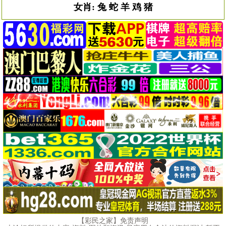
女肖: 兔 蛇 羊 鸡 猪
【彩民之家】免责声明