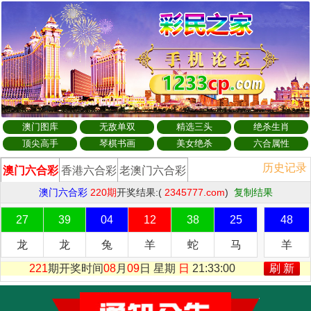
澳门图库
无敌单双
精选三头
绝杀生肖
顶尖高手
琴棋书画
美女绝杀
六合属性