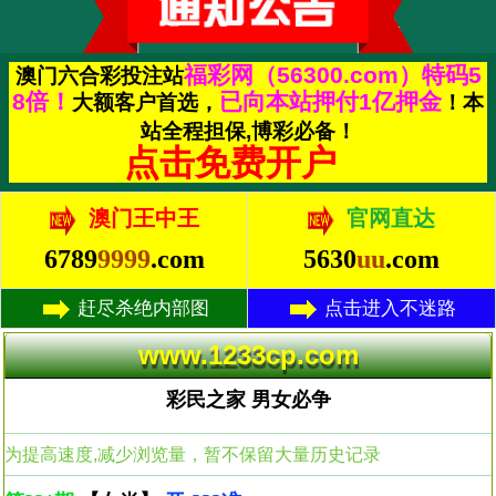
福彩网（56300.com）特码5
澳门六合彩投注站
8倍！
已向本站押付1亿押金
大额客户首选，
！本
站全程担保,博彩必备！
点击免费开户
澳门王中王
官网直达
6789
9999
.com
5630
uu
.com
赶尽杀绝内部图
点击进入不迷路
www.1233cp.com
彩民之家
男女必争
为提高速度,减少浏览量，暂不保留大量历史记录