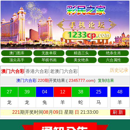
澳门图库
无敌单双
精选三头
绝杀生肖
顶尖高手
琴棋书画
美女绝杀
六合属性